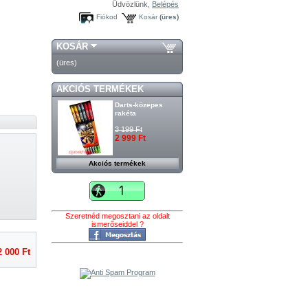
Üdvözlünk,
Belépés
Fiókod
Kosár
(üres)
KOSÁR
(üres)
AKCIÓS TERMÉKEK
Darts-közepes
rakéta
3 199 Ft
2 999 Ft
Akciós termékek
Szeretnéd megosztani az oldalt
ismerőseiddel ?
2 000 Ft