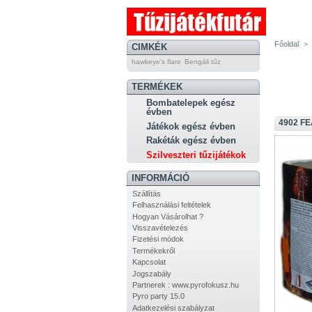
Főoldal
>
CIMKÉK
hawkeye's flare
Bengáli tűz
TERMÉKEK
Bombatelepek egész
évben
4902 F
Játékok egész évben
Rakéták egész évben
Szilveszteri tűzijátékok
INFORMÁCIÓ
Szállítás
Felhasználási feltételek
Hogyan Vásárolhat ?
Visszavételezés
Fizetési módok
Termékekről
Kapcsolat
Jogszabály
Partnerek : www.pyrofokusz.hu
Pyro party 15.0
Adatkezelési szabályzat