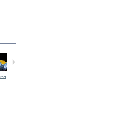
rest
Fire of love
Moon Dragon
James Bomb
Spárta