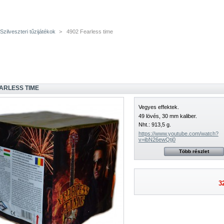
Szilveszteri tűzijátékok
>
4902 Fearless time
EARLESS TIME
Vegyes effektek.
49 lövés, 30 mm kaliber.
Nht.: 913,5 g.
https://www.youtube.com/watch?
v=ibN26ewQtj0
Több részlet
3