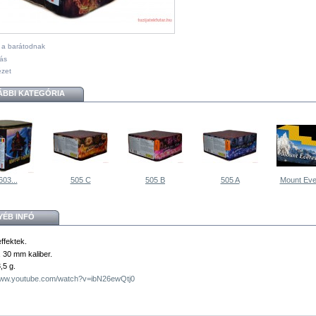
l a barátodnak
ás
ézet
ÁBBI KATEGÓRIA
603...
505 C
505 B
505 A
Mount Eve
YÉB INFÓ
ffektek.
, 30 mm kaliber.
,5 g.
/www.youtube.com/watch?v=ibN26ewQtj0