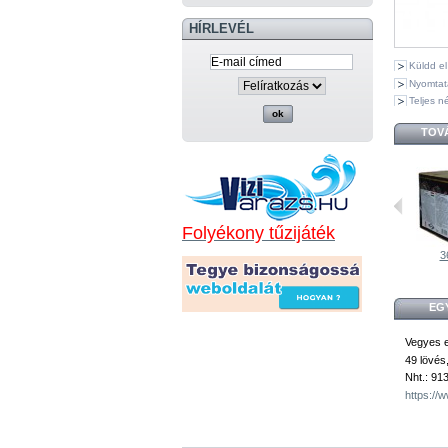
HÍRLEVÉL
Küldd e
Nyomtat
Teljes n
TOV
Folyékony tűzijáték
3
EG
Vegyes e
49 lövés
Nht.: 913
https:/