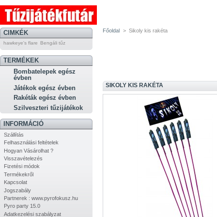
Főoldal
>
Sikoly kis rakéta
CIMKÉK
hawkeye's flare
Bengáli tűz
TERMÉKEK
Bombatelepek egész
évben
SIKOLY KIS RAKÉTA
Játékok egész évben
Rakéták egész évben
Szilveszteri tűzijátékok
INFORMÁCIÓ
Szállítás
Felhasználási feltételek
Hogyan Vásárolhat ?
Visszavételezés
Fizetési módok
Termékekről
Kapcsolat
Jogszabály
Partnerek : www.pyrofokusz.hu
Pyro party 15.0
Adatkezelési szabályzat