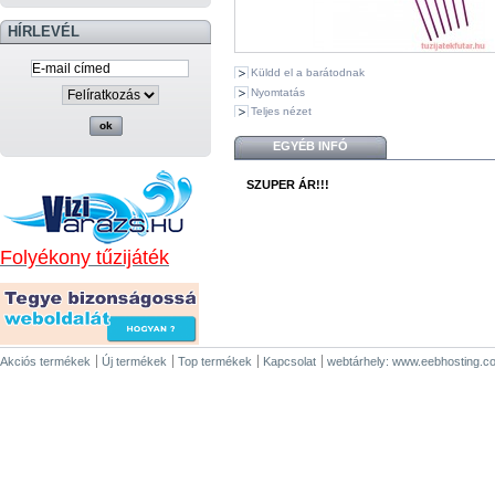
HÍRLEVÉL
Küldd el a barátodnak
Nyomtatás
Teljes nézet
EGYÉB INFÓ
SZUPER ÁR!!!
Folyékony tűzijáték
Akciós termékek
Új termékek
Top termékek
Kapcsolat
webtárhely: www.eebhosting.c