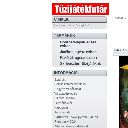
Főoldal
>
CIMKÉK
hawkeye's flare
Bengáli tűz
TERMÉKEK
Bombatelepek egész
évben
FIRE OF
Játékok egész évben
Rakéták egész évben
Szilveszteri tűzijátékok
INFORMÁCIÓ
Szállítás
Felhasználási feltételek
Hogyan Vásárolhat ?
Visszavételezés
Fizetési módok
Termékekről
Kapcsolat
Jogszabály
Partnerek : www.pyrofokusz.hu
Pyro party 15.0
Adatkezelési szabályzat