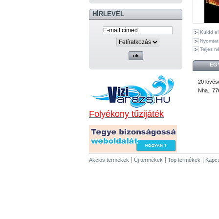
HÍRLEVÉL
Küldd e
Nyomtat
Teljes n
EG
20 lövés
Nha.: 77
Folyékony tűzijáték
Akciós termékek
Új termékek
Top termékek
Kapcs