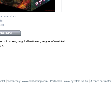
l a barátodnak
ás
ézet
YÉB INFÓ
es, 49 mm-es, nagy kaliberű telep, vegyes effektekkel.
6 g.
olat
webtárhely: www.eebhosting.com
Partnerek : www.pyrofokusz.hu
A rendszer motor