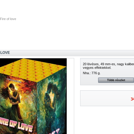
Fire of love
 LOVE
20 lövéses, 49 mm-es, nagy kaliber
vegyes effektekkel.
Nha.: 776 g.
Több részlet
3