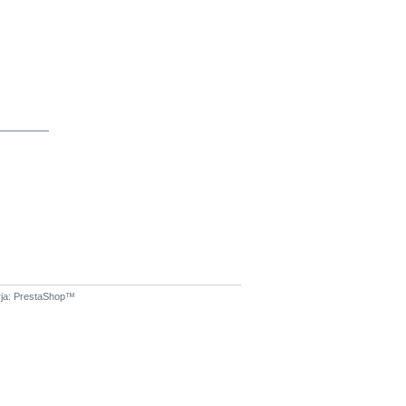
ja:
PrestaShop
™