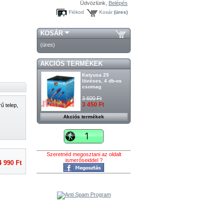
Üdvözlünk,
Belépés
Fiókod
Kosár
(üres)
KOSÁR
(üres)
AKCIÓS TERMÉKEK
Katyusa 25
lövéses, 4 db-os
csomag
3 600 Ft
3 450 Ft
ű telep,
Akciós termékek
Szeretnéd megosztani az oldalt
ismerőseiddel ?
4 990 Ft