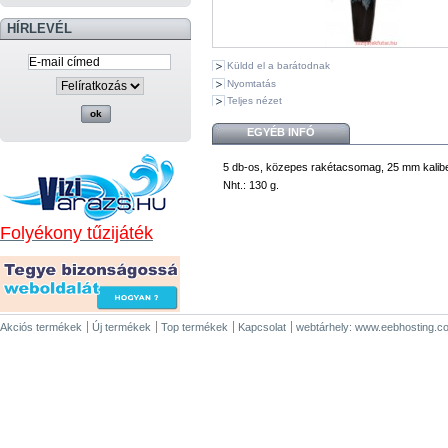
HÍRLEVÉL
Küldd el a barátodnak
Nyomtatás
Teljes nézet
EGYÉB INFÓ
5 db-os, közepes rakétacsomag, 25 mm kalibe
Nht.: 130 g.
Folyékony tűzijáték
Akciós termékek
Új termékek
Top termékek
Kapcsolat
webtárhely: www.eebhosting.c