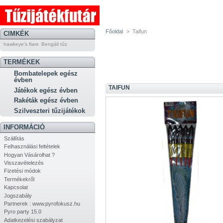
Főoldal
>
Taifun
CIMKÉK
hawkeye's flare
Bengáli tűz
TERMÉKEK
Bombatelepek egész
évben
TAIFUN
Játékok egész évben
Rakéták egész évben
Szilveszteri tűzijátékok
INFORMÁCIÓ
Szállítás
Felhasználási feltételek
Hogyan Vásárolhat ?
Visszavételezés
Fizetési módok
Termékekről
Kapcsolat
Jogszabály
Partnerek : www.pyrofokusz.hu
Pyro party 15.0
Adatkezelési szabályzat